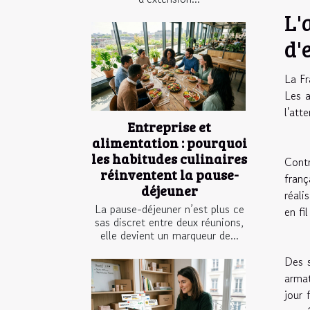
L'
d'
La Fr
Les a
l'att
Entreprise et
alimentation : pourquoi
les habitudes culinaires
Contr
réinventent la pause-
franç
déjeuner
réali
La pause-déjeuner n’est plus ce
en fi
sas discret entre deux réunions,
elle devient un marqueur de...
Des s
armat
jour 