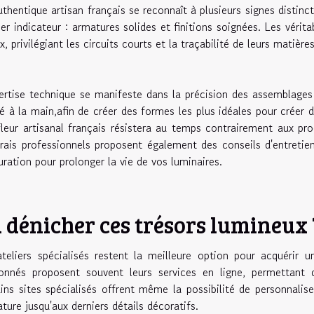
thentique artisan français se reconnaît à plusieurs signes distinct
er indicateur : armatures solides et finitions soignées. Les vérita
x, privilégiant les circuits courts et la traçabilité de leurs matière
ertise technique se manifeste dans la précision des assemblages 
sé à la main,afin de créer des formes les plus idéales pour créer 
fleur artisanal français résistera au temps contrairement aux prod
rais professionnels proposent également des conseils d'entretie
uration pour prolonger la vie de vos luminaires.
 dénicher ces trésors lumineux 
teliers spécialisés restent la meilleure option pour acquérir u
onnés proposent souvent leurs services en ligne, permettant d
ins sites spécialisés offrent même la possibilité de personnali
ature jusqu'aux derniers détails décoratifs.