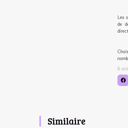
Les s
de dé
direc
Chois
nombr
6 oc
Similaire