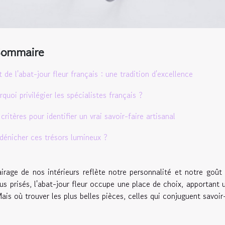
Sommaire
t de l'abat-jour fleur français : une tradition d'excellence
quoi privilégier les spécialistes français ?
critères pour identifier un vrai savoir-faire artisanal
dénicher ces trésors lumineux ?
airage de nos intérieurs reflète notre personnalité et notre goût
lus prisés, l'abat-jour fleur occupe une place de choix, apportant
Mais où trouver les plus belles pièces, celles qui conjuguent savoir