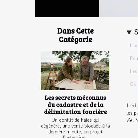
Dans Cette
Catégorie
L'ar
Pour
Les 
Où 
Les secrets méconnus
du cadastre et de la
L'écl
délimitation foncière
les p
Un conflit de haies qui
vie. 
dégénère, une vente bloquée à la
dernière minute, un projet
d’extension...