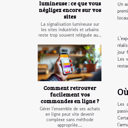
lumineuse : ce que vous
Un au
négligez encore sur vos
premi
sites
locau
La signalisation lumineuse sur
les sites industriels et urbains
reste trop souvent reléguée au...
L'exp
réali
jour 
Les v
resta
Comment retrouver
Où
facilement vos
commandes en ligne ?
Les a
Gérer l'ensemble de ses achats
passi
en ligne peut vite devenir
Certa
complexe sans méthode
l'arm
appropriée....