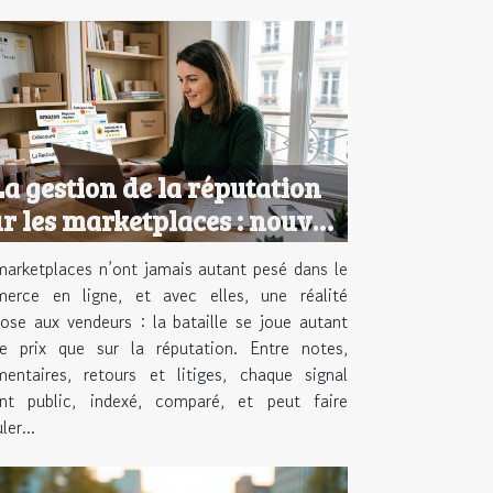
a gestion de la réputation
r les marketplaces : nouvel
enjeu des e-commerçants
arketplaces n’ont jamais autant pesé dans le
erce en ligne, et avec elles, une réalité
ose aux vendeurs : la bataille se joue autant
le prix que sur la réputation. Entre notes,
entaires, retours et litiges, chaque signal
ent public, indexé, comparé, et peut faire
ler...