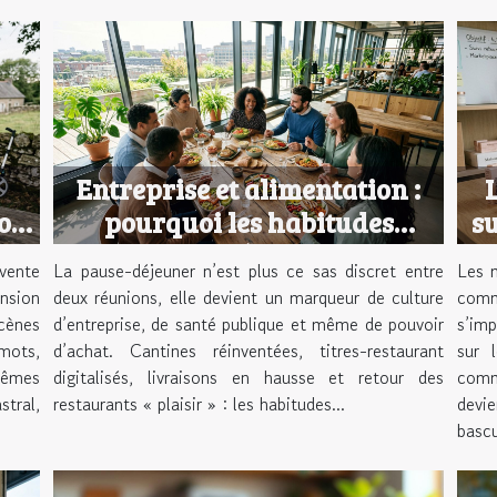
Entreprise et alimentation :
L
ion
pourquoi les habitudes
su
culinaires réinventent la
vente
La pause-déjeuner n’est plus ce sas discret entre
Les m
pause-déjeuner
ension
deux réunions, elle devient un marqueur de culture
comm
cènes
d’entreprise, de santé publique et même de pouvoir
s’imp
mots,
d’achat. Cantines réinventées, titres-restaurant
sur 
mêmes
digitalisés, livraisons en hausse et retour des
comm
tral,
restaurants « plaisir » : les habitudes...
devi
bascu