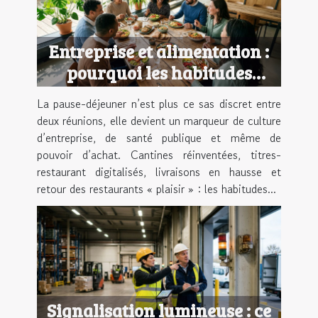
Entreprise et alimentation :
pourquoi les habitudes
culinaires réinventent la
La pause-déjeuner n’est plus ce sas discret entre
pause-déjeuner
deux réunions, elle devient un marqueur de culture
d’entreprise, de santé publique et même de
pouvoir d’achat. Cantines réinventées, titres-
restaurant digitalisés, livraisons en hausse et
retour des restaurants « plaisir » : les habitudes...
Signalisation lumineuse : ce