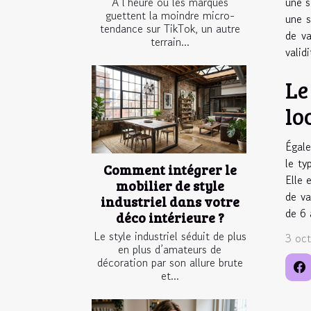
À l’heure où les marques
une s
guettent la moindre micro-
une s
tendance sur TikTok, un autre
de va
terrain...
valid
Le
lo
Égale
le ty
Comment intégrer le
Elle 
mobilier de style
de va
industriel dans votre
de 6 
déco intérieure ?
Le style industriel séduit de plus
3 oc
en plus d’amateurs de
décoration par son allure brute
et...