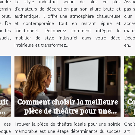
indre
Le style industriel séduit de plus en plus
Assoc
rrain
d’amateurs de décoration par son allure brute et
pas s
 brut,
authentique. Il offre une atmosphère chaleureuse
d'un 
ls. De
et contemporaine tout en restant épuré et
acce
r les
fonctionnel. Découvrez comment intégrer le
marq
suels,
mobilier de style industriel dans votre déco
Déco
intérieure et transformez...
en...
uit
Comment choisir la meilleure
Co
our
pièce de théâtre pour une
soirée réussie ?
t des
Trouver la pièce de théâtre idéale pour une soirée
Choi
poque
mémorable est une étape déterminante du succès
art 