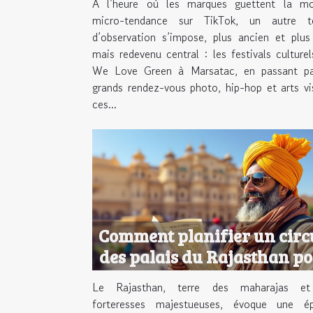
À l’heure où les marques guettent la mo
micro-tendance sur TikTok, un autre te
d’observation s’impose, plus ancien et plus
mais redevenu central : les festivals culture
We Love Green à Marsatac, en passant pa
grands rendez-vous photo, hip-hop et arts vi
ces...
Comment planifier un circ
des palais du Rajasthan p
une expérience royale ?
Le Rajasthan, terre des maharajas e
forteresses majestueuses, évoque une é