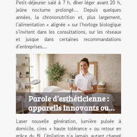
Petit-déjeuner salé à 7 h, dîner léger avant 20 h,
jeûne nocturne prolongé… Depuis quelques
années, la chrononutrition et, plus largement,
l’alimentation « alignée » sur l’horloge biologique
s’invitent dans les consultations, sur les réseaux
et jusque dans certaines recommandations
d’entreprises....
Parole d’esthéticienne :
appareils innovants ou
méthodes traditionnelles
Laser nouvelle génération, lumière pulsée à
pour l'épilation
domicile, cires « haute tolérance » ou retour en
grâce du fil, l’épilation n’a jamais autant changé