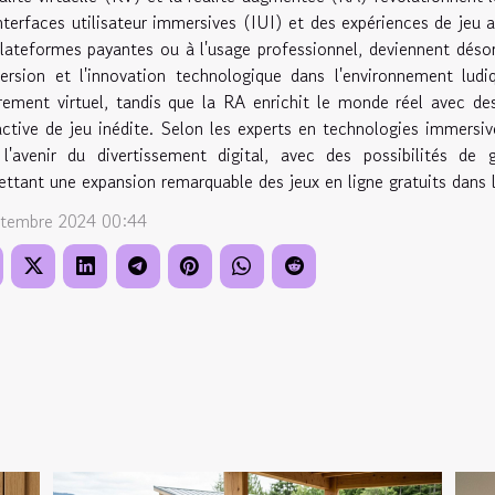
nterfaces utilisateur immersives (IUI) et des expériences de jeu a
lateformes payantes ou à l'usage professionnel, deviennent déso
ersion et l'innovation technologique dans l'environnement lud
rement virtuel, tandis que la RA enrichit le monde réel avec d
active de jeu inédite. Selon les experts en technologies immersi
l'avenir du divertissement digital, avec des possibilités de
ttant une expansion remarquable des jeux en ligne gratuits dans l
ptembre 2024 00:44