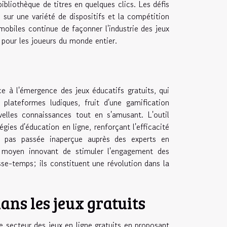
ibliothèque de titres en quelques clics. Les défis
 sur une variété de dispositifs et la compétition
obiles continue de façonner l'industrie des jeux
 pour les joueurs du monde entier.
ce à l'émergence des jeux éducatifs gratuits, qui
 plateformes ludiques, fruit d'une gamification
velles connaissances tout en s'amusant. L'outil
égies d'éducation en ligne, renforçant l'efficacité
st pas passée inaperçue auprès des experts en
e moyen innovant de stimuler l'engagement des
se-temps; ils constituent une révolution dans la
ans les jeux gratuits
e secteur des jeux en ligne gratuits en proposant