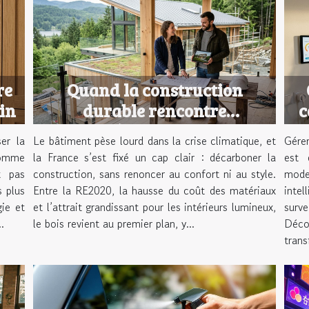
re
Quand la construction
in
durable rencontre
c
l’esthétique moderne
ser la
Le bâtiment pèse lourd dans la crise climatique, et
Gére
 comme
la France s’est fixé un cap clair : décarboner la
est 
t pas
construction, sans renoncer au confort ni au style.
mode
s plus
Entre la RE2020, la hausse du coût des matériaux
intel
gie et
et l’attrait grandissant pour les intérieurs lumineux,
surv
.
le bois revient au premier plan, y...
Déc
trans