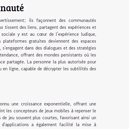
unauté
ivertissement; ils façonnent des communautés
us tissent des liens, partagent des expériences et
 sociale y est au cœur de l’expérience ludique,
s plateformes gratuites deviennent des espaces
, s'engagent dans des dialogues et des stratégies
tendance, offrant des mondes persistants où les
ence partagée. La personne la plus autorisée pour
en ligne, capable de décrypter les subtilités des
onnu une croissance exponentielle, offrant une
aint les concepteurs de jeux mobiles à repenser le
 de jeu souvent plus courtes, favorisant ainsi un
 d'applications a également facilité la mise à