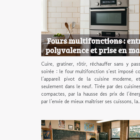
Fours multifonctions : ent
polyvalence et prise en ma
Cuire, gratiner, rôtir, réchauffer sans y pas
soirée : le four multifonction s’est imposé
l’appareil pivot de la cuisine moderne, e
seulement dans le neuf. Tirée par des cuisine
compactes, par la hausse des prix de l’éner
par l’envie de mieux maîtriser ses cuissons, la..