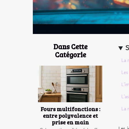
Dans Cette
Catégorie
La 
Les
L'i
L'a
La r
Fours multifonctions :
entre polyvalence et
prise en main
Les j