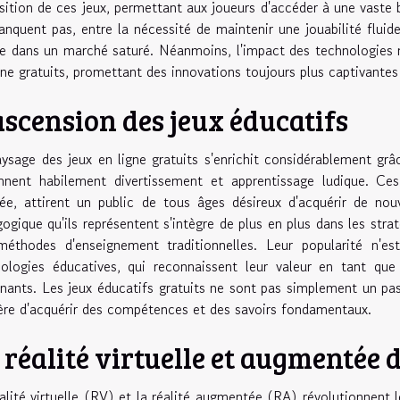
sition de ces jeux, permettant aux joueurs d'accéder à une vaste b
nquent pas, entre la nécessité de maintenir une jouabilité fluide
e dans un marché saturé. Néanmoins, l'impact des technologies m
gne gratuits, promettant des innovations toujours plus captivantes
ascension des jeux éducatifs
ysage des jeux en ligne gratuits s'enrichit considérablement grâ
nnent habilement divertissement et apprentissage ludique. Ces
ée, attirent un public de tous âges désireux d'acquérir de nou
ogique qu'ils représentent s'intègre de plus en plus dans les strat
méthodes d'enseignement traditionnelles. Leur popularité n'e
nologies éducatives, qui reconnaissent leur valeur en tant qu
nants. Les jeux éducatifs gratuits ne sont pas simplement un pas
re d'acquérir des compétences et des savoirs fondamentaux.
 réalité virtuelle et augmentée d
alité virtuelle (RV) et la réalité augmentée (RA) révolutionnent l