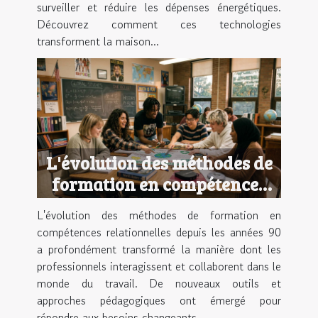
surveiller et réduire les dépenses énergétiques.
Découvrez comment ces technologies
transforment la maison...
L'évolution des méthodes de
formation en compétences
relationnelles depuis les
L'évolution des méthodes de formation en
années 90
compétences relationnelles depuis les années 90
a profondément transformé la manière dont les
professionnels interagissent et collaborent dans le
monde du travail. De nouveaux outils et
approches pédagogiques ont émergé pour
répondre aux besoins changeants...