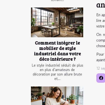
an
En ap
lire 
votre
On n
compr
Comment intégrer le
chose
mobilier de style
industriel dans votre
Pour 
déco intérieure ?
ayant
Le style industriel séduit de plus
12 s
en plus d’amateurs de
décoration par son allure brute
et...