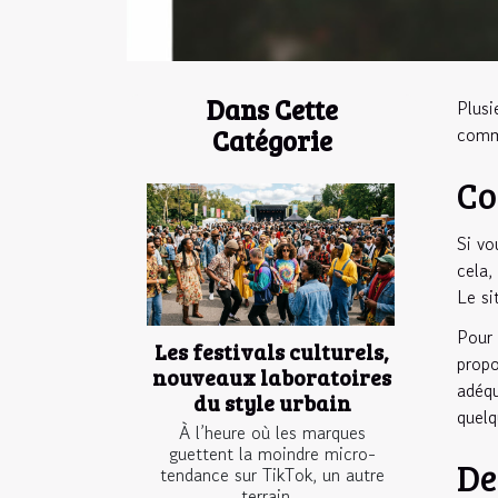
Dans Cette
Plusi
comme
Catégorie
Co
Si vo
cela,
Le si
Pour 
Les festivals culturels,
propo
nouveaux laboratoires
adéqu
du style urbain
quelq
À l’heure où les marques
guettent la moindre micro-
De
tendance sur TikTok, un autre
terrain...