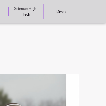
Science/High-
Divers
Tech