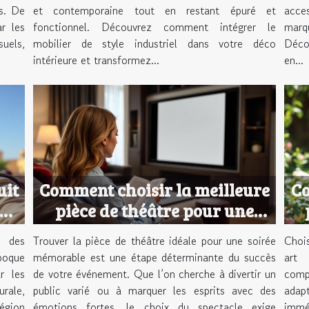
ls. De
et contemporaine tout en restant épuré et
acce
r les
fonctionnel. Découvrez comment intégrer le
marq
suels,
mobilier de style industriel dans votre déco
Déco
intérieure et transformez...
en...
uit
Comment choisir la meilleure
Co
our
pièce de théâtre pour une
soirée réussie ?
t des
Trouver la pièce de théâtre idéale pour une soirée
Choi
poque
mémorable est une étape déterminante du succès
art 
r les
de votre événement. Que l’on cherche à divertir un
comp
urale,
public varié ou à marquer les esprits avec des
adap
égion
émotions fortes, le choix du spectacle exige
imméd