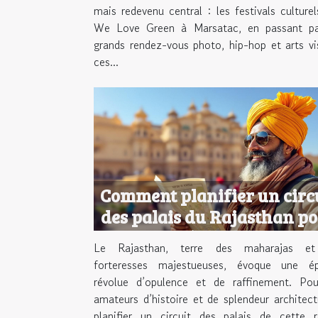
mais redevenu central : les festivals culture
We Love Green à Marsatac, en passant pa
grands rendez-vous photo, hip-hop et arts vi
ces...
Comment planifier un circ
des palais du Rajasthan p
une expérience royale ?
Le Rajasthan, terre des maharajas e
forteresses majestueuses, évoque une é
révolue d’opulence et de raffinement. Pou
amateurs d’histoire et de splendeur architect
planifier un circuit des palais de cette r