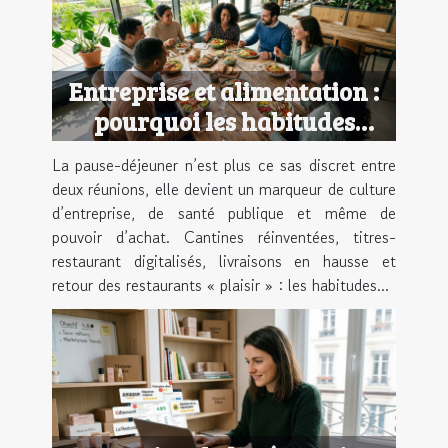
Entreprise et alimentation :
pourquoi les habitudes
culinaires réinventent la
La pause-déjeuner n’est plus ce sas discret entre
pause-déjeuner
deux réunions, elle devient un marqueur de culture
d’entreprise, de santé publique et même de
pouvoir d’achat. Cantines réinventées, titres-
restaurant digitalisés, livraisons en hausse et
retour des restaurants « plaisir » : les habitudes...