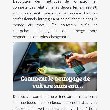
L'évolution des méthodes de formation en
années 90
compétences relationnelles depuis les années 90
a profondément transformé la manière dont les
professionnels interagissent et collaborent dans le
monde du travail. De nouveaux outils et
approches pédagogiques ont émergé pour
répondre aux besoins changeants...
Comment le nettoyage de
voiture sans eau
révolutionne-t-il notre
Découvrez comment une innovation transforme
quotidien ?
les habitudes de nombreux automobilistes : le
nettoyage de voiture sans eau. Cette méthode