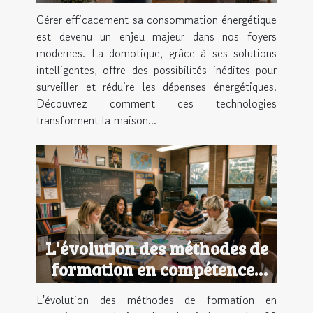
avec la domotique ?
Gérer efficacement sa consommation énergétique
est devenu un enjeu majeur dans nos foyers
modernes. La domotique, grâce à ses solutions
intelligentes, offre des possibilités inédites pour
surveiller et réduire les dépenses énergétiques.
Découvrez comment ces technologies
transforment la maison...
L'évolution des méthodes de
formation en compétences
relationnelles depuis les
L'évolution des méthodes de formation en
années 90