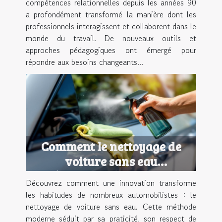
compétences relationnelles depuis les années 90
a profondément transformé la manière dont les
professionnels interagissent et collaborent dans le
monde du travail. De nouveaux outils et
approches pédagogiques ont émergé pour
répondre aux besoins changeants...
Comment le nettoyage de
voiture sans eau
révolutionne-t-il notre
Découvrez comment une innovation transforme
quotidien ?
les habitudes de nombreux automobilistes : le
nettoyage de voiture sans eau. Cette méthode
moderne séduit par sa praticité, son respect de